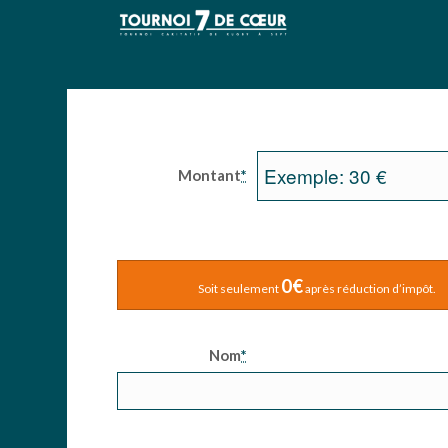
Montant
*
0€
Soit seulement
après réduction d’impôt.
Nom
*