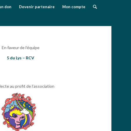
un don
Devenir partenaire
Mon compte
En faveur de l’équipe
5 du Lys – RCV
lecte au profit de l’association