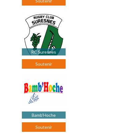
Soutenir
RC Suresnes
Soutenir
Bamb'Hoche
Soutenir