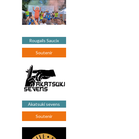
Rougails Saucix
Soutenir
Akatsuki sevens
Soutenir