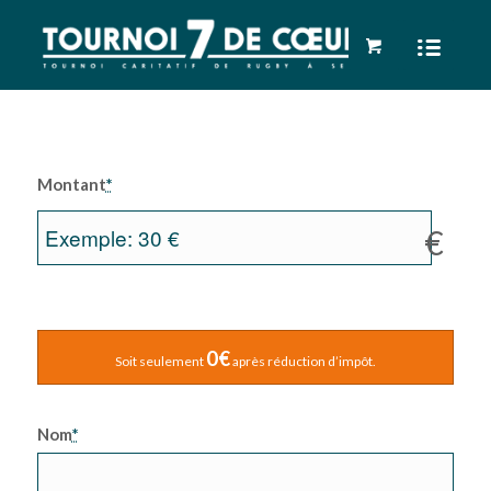
Montant
*
€
0€
Soit seulement
après réduction d’impôt.
Nom
*