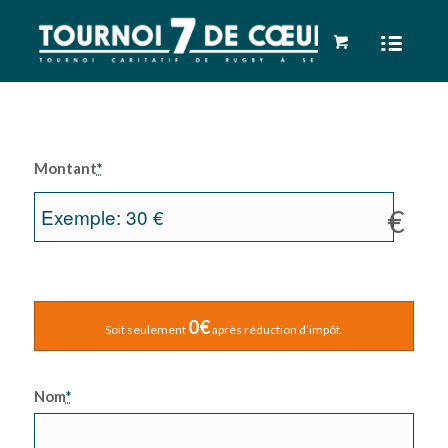
Montant
*
€
0€
Soit seulement
après réduction d’impôt.
Nom
*