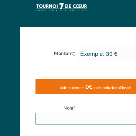
Montant
*
0€
Soit seulement
après réduction d’impôt.
Nom
*