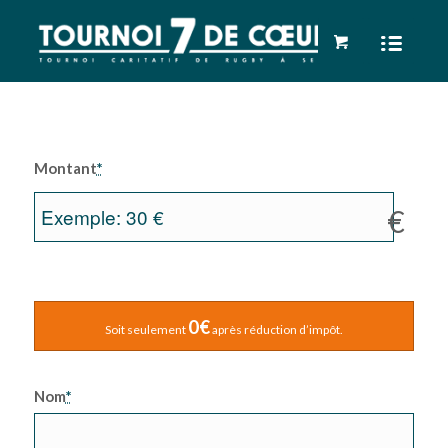
Montant
*
€
0€
Soit seulement
après réduction d’impôt.
Nom
*