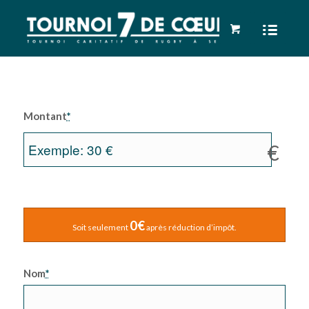
Montant
*
€
0€
Soit seulement
après réduction d’impôt.
Nom
*