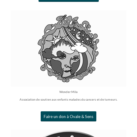
Wonder Mila
Association de soutien aux enfants malades du cancers et de tumeurs.
Faire un don à Ovale & Sens