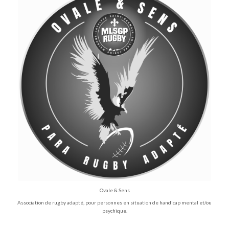
Ovale & Sens
Association de rugby adapté, pour personnes en situation de handicap mental et/ou
psychique.