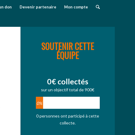
un don
Devenir partenaire
Mon compte
SOUTENIR CETTE
ÉQUIPE
0€ collectés
sur un objectif total de 900€
0%
t
0 personnes ont participé à cette
collecte.