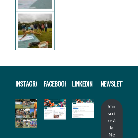
INSTAGRAM
FACEBOOK
LINKEDIN
NEWSLETTER
S'in
scri
re à
la
Ne