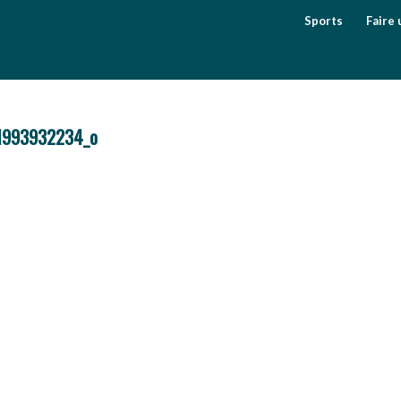
Sports
Faire 
1993932234_o