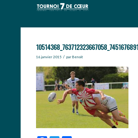
10514368_763712323667058_745167689
/
16 janvier 2015
par
Benoit