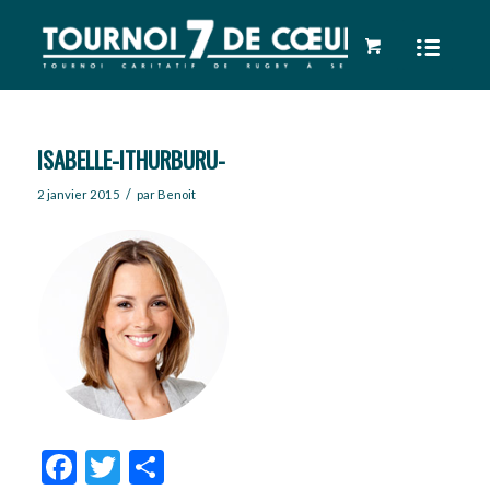
ISABELLE-ITHURBURU-
/
2 janvier 2015
par
Benoit
Facebook
Twitter
Partager