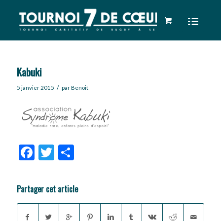
Kabuki
/
5 janvier 2015
par
Benoit
Facebook
Twitter
Partager
Partager cet article